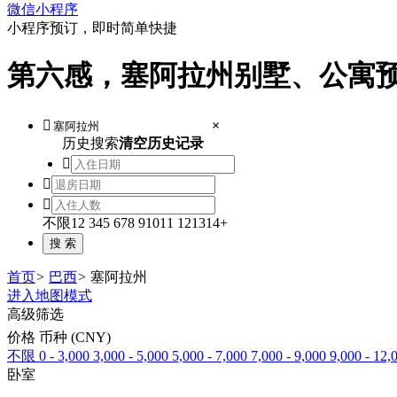
微信小程序
小程序预订，即时简单快捷
第六感，塞阿拉州别墅、公寓

×
历史搜索
清空历史记录



不限
1
2
3
4
5
6
7
8
9
10
11
12
13
14+
首页
>
巴西
>
塞阿拉州
进入地图模式
高级筛选
价格 币种 (CNY)
不限
0 - 3,000
3,000 - 5,000
5,000 - 7,000
7,000 - 9,000
9,000 - 12,
卧室