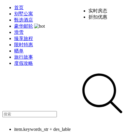
首页
实时房态
别墅公寓
折扣优惠
甄选酒店
豪华邮轮
滑雪
臻享旅程
限时特惠
晒单
旅行故事
度假攻略
item.keywords_str + des_lable