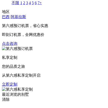
不限
1
2
3
4
5
6
7+
地区
巴西
阿基拉斯
第六感预订机票，
省心实惠
即刻订机票，全网优惠价
点击咨询
私享定制
您的品质之旅
从第六感私享定制开启
立即定制
最近浏览的别墅
清除