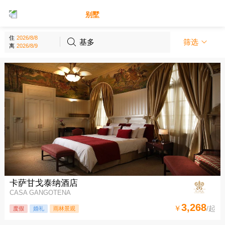
别墅
酒店
住
基多
筛选
离
卡萨甘戈泰纳酒店
CASA GANGOTENA
3,268
￥
/起
度假
婚礼
雨林景观