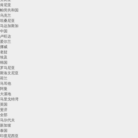
肯尼亚
帕劳共和国
乌克兰
坦桑尼亚
马达加斯加
中国
卢旺达
爱尔兰
挪威
老挝
埃及
韩国
罗马尼亚
斯洛文尼亚
荷兰
马耳他
阿曼
大溪地
马里戈特湾
英国
斐济
全部
马尔代夫
新加坡
泰国
印度尼西亚