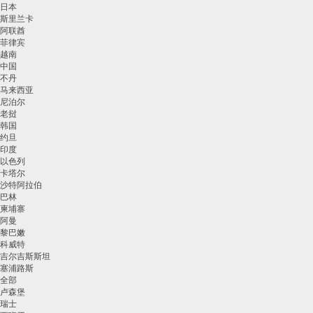
日本
斯里兰卡
阿联酋
菲律宾
越南
中国
不丹
马来西亚
尼泊尔
老挝
韩国
约旦
印度
以色列
卡塔尔
沙特阿拉伯
巴林
柬埔寨
阿曼
黎巴嫩
科威特
吉尔吉斯斯坦
塞浦路斯
全部
卢森堡
瑞士