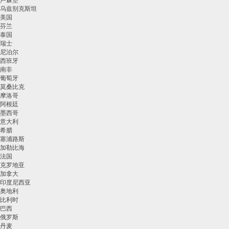
卢森堡
乌兹别克斯坦
美国
芬兰
泰国
瑞士
尼泊尔
西班牙
南非
葡萄牙
莫桑比克
摩洛哥
阿根廷
墨西哥
意大利
希腊
塞浦路斯
加勒比海
法国
克罗地亚
加拿大
印度尼西亚
奥地利
比利时
巴西
俄罗斯
丹麦