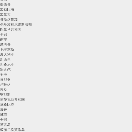
墨西哥
加勒比海
加拿大
哥斯达黎加
圣基茨和尼维斯联邦
巴拿马共和国
全部
南非
摩洛哥
毛里求斯
澳大利亚
新西兰
坦桑尼亚
塞舌尔
斐济
肯尼亚
卢旺达
埃及
突尼斯
博茨瓦纳共和国
莫桑比克
展开
城市
全部
笛古岛
姬丽兰坎芙希岛