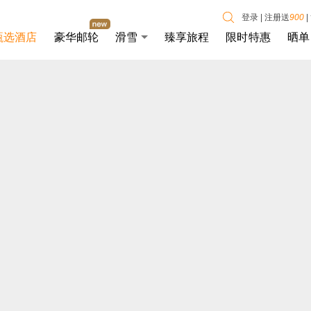
登录
|
注册送
900
|
甄选酒店
豪华邮轮
滑雪
臻享旅程
限时特惠
晒单