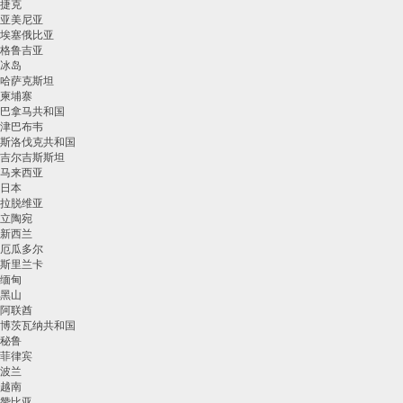
捷克
亚美尼亚
埃塞俄比亚
格鲁吉亚
冰岛
哈萨克斯坦
柬埔寨
巴拿马共和国
津巴布韦
斯洛伐克共和国
吉尔吉斯斯坦
马来西亚
日本
拉脱维亚
立陶宛
新西兰
厄瓜多尔
斯里兰卡
缅甸
黑山
阿联酋
博茨瓦纳共和国
秘鲁
菲律宾
波兰
越南
赞比亚