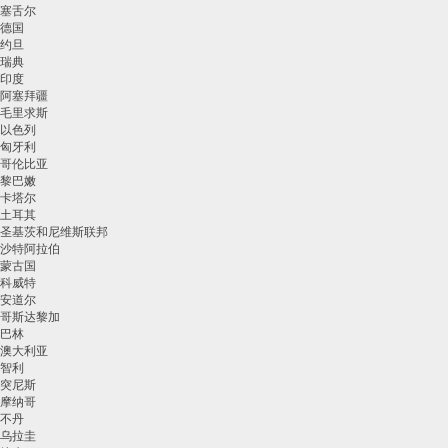
塞舌尔
德国
约旦
瑞典
印度
阿塞拜疆
毛里求斯
以色列
匈牙利
哥伦比亚
黎巴嫩
卡塔尔
土耳其
圣基茨和尼维斯联邦
沙特阿拉伯
蒙古国
科威特
安道尔
哥斯达黎加
巴林
澳大利亚
智利
突尼斯
摩纳哥
不丹
乌拉圭