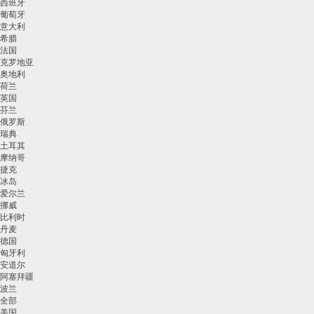
西班牙
葡萄牙
意大利
希腊
法国
克罗地亚
奥地利
荷兰
英国
芬兰
俄罗斯
瑞典
土耳其
摩纳哥
捷克
冰岛
爱尔兰
挪威
比利时
丹麦
德国
匈牙利
安道尔
阿塞拜疆
波兰
全部
美国