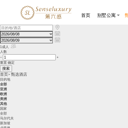
首页
别墅公寓

酒
店

预

订，

酒
1成人
店
人数
推
−
+
荐，
重置
确定
酒
店
首页
甄选酒店
>
价
目的地
格
全部
查
亚洲
询
欧洲
美洲
其他
国家
全部
马尔代夫
新加坡