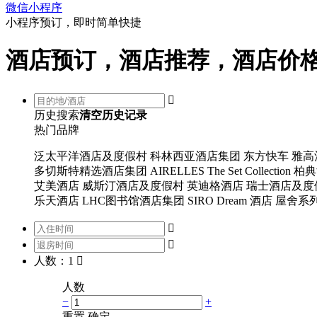
微信小程序
小程序预订，即时简单快捷
酒店预订，酒店推荐，酒店价

历史搜索
清空历史记录
热门品牌
泛太平洋酒店及度假村
科林西亚酒店集团
东方快车
雅高
多切斯特精选酒店集团
AIRELLES
The Set Collection
柏典
艾美酒店
威斯汀酒店及度假村
英迪格酒店
瑞士酒店及度
乐天酒店
LHC图书馆酒店集团
SIRO
Dream 酒店
屋舍系


人数：1

人数
−
+
重置
确定