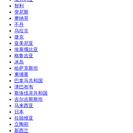
智利
突尼斯
摩纳哥
不丹
乌拉圭
捷克
亚美尼亚
埃塞俄比亚
格鲁吉亚
冰岛
哈萨克斯坦
柬埔寨
巴拿马共和国
津巴布韦
斯洛伐克共和国
吉尔吉斯斯坦
马来西亚
日本
拉脱维亚
立陶宛
新西兰