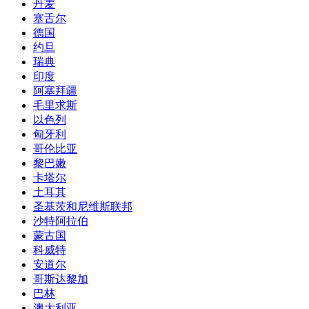
丹麦
塞舌尔
德国
约旦
瑞典
印度
阿塞拜疆
毛里求斯
以色列
匈牙利
哥伦比亚
黎巴嫩
卡塔尔
土耳其
圣基茨和尼维斯联邦
沙特阿拉伯
蒙古国
科威特
安道尔
哥斯达黎加
巴林
澳大利亚