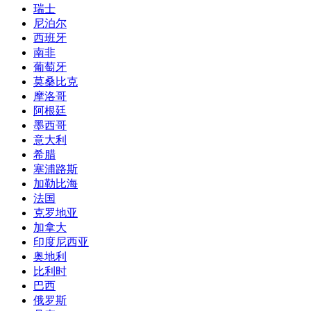
瑞士
尼泊尔
西班牙
南非
葡萄牙
莫桑比克
摩洛哥
阿根廷
墨西哥
意大利
希腊
塞浦路斯
加勒比海
法国
克罗地亚
加拿大
印度尼西亚
奥地利
比利时
巴西
俄罗斯