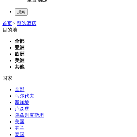
首页
>
甄选酒店
目的地
全部
亚洲
欧洲
美洲
其他
国家
全部
马尔代夫
新加坡
卢森堡
乌兹别克斯坦
美国
芬兰
泰国