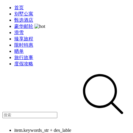
首页
别墅公寓
甄选酒店
豪华邮轮
滑雪
臻享旅程
限时特惠
晒单
旅行故事
度假攻略
item.keywords_str + des_lable