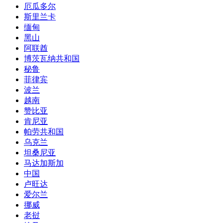
厄瓜多尔
斯里兰卡
缅甸
黑山
阿联酋
博茨瓦纳共和国
秘鲁
菲律宾
波兰
越南
赞比亚
肯尼亚
帕劳共和国
乌克兰
坦桑尼亚
马达加斯加
中国
卢旺达
爱尔兰
挪威
老挝