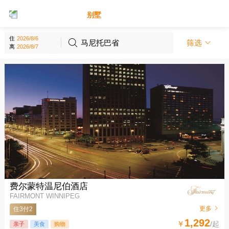
别墅
酒店
住
马尼托巴省
筛选
离
费尔蒙特温尼伯酒店
FAIRMONT WINNIPEG
更多
住3付2
1,292
￥
/起
亲子
美食
购物