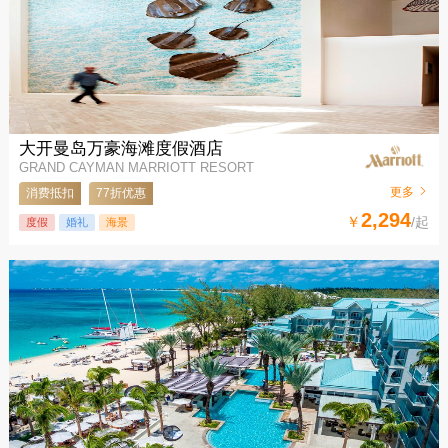
大开曼岛万豪海滩度假酒店
GRAND CAYMAN MARRIOTT RESORT
更多
消费抵扣
77折优惠
2,294
￥
/起
度假
婚礼
海景