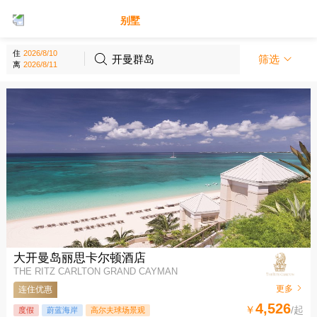
别墅
酒店
住
开曼群岛
筛选
离
大开曼岛丽思卡尔顿酒店
THE RITZ CARLTON GRAND CAYMAN
更多
连住优惠
4,526
￥
/起
度假
蔚蓝海岸
高尔夫球场景观