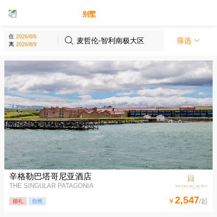
别墅
酒店
住
麦哲伦-智利南极大区
筛选
离
辛格勒巴塔哥尼亚酒店
THE SINGULAR PATAGONIA
2,547
￥
/起
婚礼
自然