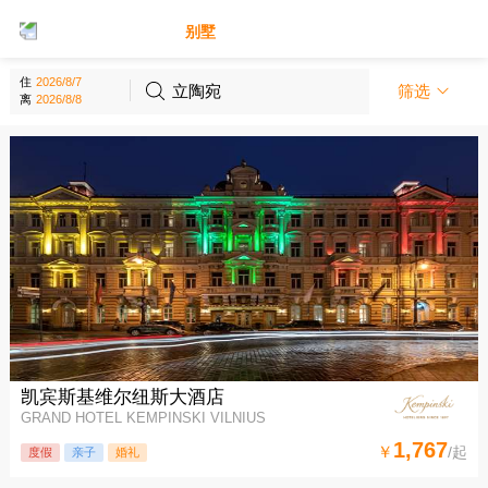
别墅
酒店
住
立陶宛
筛选
离
凯宾斯基维尔纽斯大酒店
GRAND HOTEL KEMPINSKI VILNIUS
1,767
￥
/起
度假
亲子
婚礼