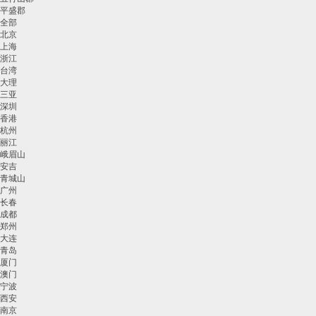
平盛郡
全部
北京
上海
浙江
台湾
大理
三亚
深圳
香港
杭州
丽江
峨眉山
安吉
青城山
广州
长春
成都
郑州
大连
青岛
厦门
澳门
宁波
西安
南京