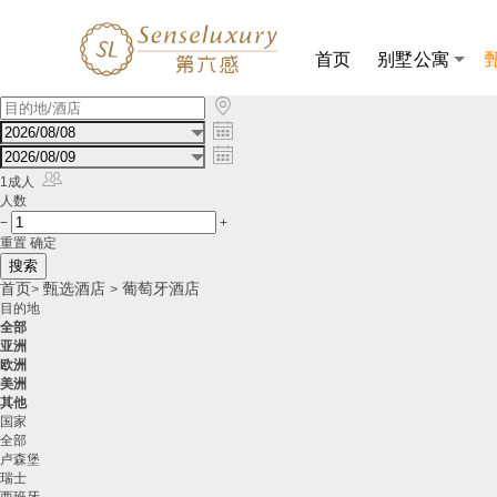
首页
别墅公寓

欧
洲

葡

萄

牙
1成人
酒
人数
店
−
+
预
重置
确定
订，
葡
首页
甄选酒店
葡萄牙酒店
>
>
萄
目的地
牙
全部
酒
亚洲
店
欧洲
推
美洲
荐，
其他
葡
国家
萄
全部
牙
卢森堡
酒
瑞士
店