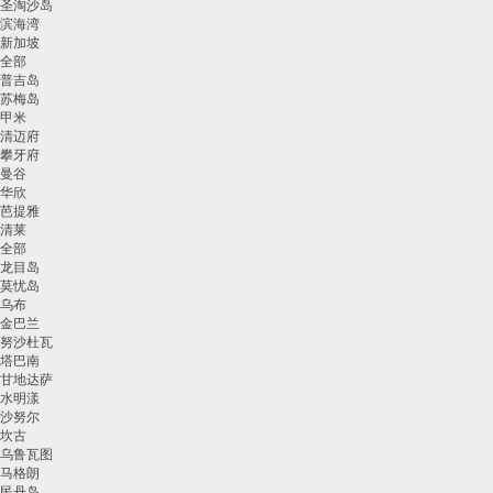
圣淘沙岛
滨海湾
新加坡
全部
普吉岛
苏梅岛
甲米
清迈府
攀牙府
曼谷
华欣
芭提雅
清莱
全部
龙目岛
莫忧岛
乌布
金巴兰
努沙杜瓦
塔巴南
甘地达萨
水明漾
沙努尔
坎古
乌鲁瓦图
马格朗
民丹岛