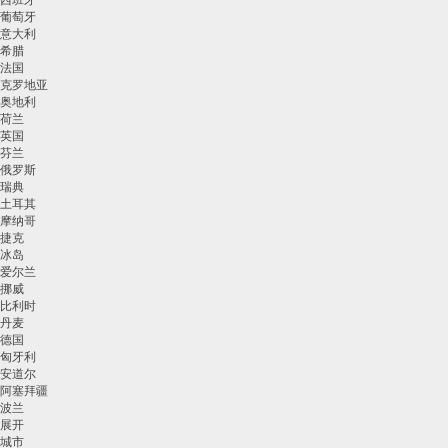
西班牙
价
葡萄牙
格
意大利
查
希腊
询
法国
克罗地亚
奥地利
荷兰
英国
芬兰
俄罗斯
瑞典
土耳其
摩纳哥
捷克
冰岛
爱尔兰
挪威
比利时
丹麦
德国
匈牙利
安道尔
阿塞拜疆
波兰
展开
城市