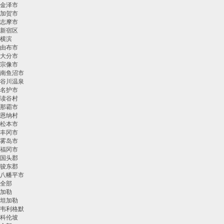
金泽市
加贺市
志摩市
新宿区
横滨
由布市
大分市
宗像市
南鱼沼市
谷川温泉
名护市
读谷村
那霸市
恩纳村
松本市
丰冈市
雾岛市
福冈市
国头郡
骏东郡
八幡平市
全部
加勒
坦加勒
韦利格默
科伦坡