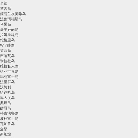
全部
笛古岛
姬丽兰坎芙希岛
法鲁玛福斯岛
马累岛
薇宁姬丽岛
拉姆拉堤岛
伦格里岛
W宁静岛
芙西岛
吉哈瓦岛
米拉杜岛
维拉私人岛
禧亚世嘉岛
玛丽富士岛
法里群岛
沃姆利
哈达哈岛
库大度岛
奥臻岛
娇丽岛
科泰法鲁岛
波杜富士岛
瓦加鲁岛
全部
新加坡