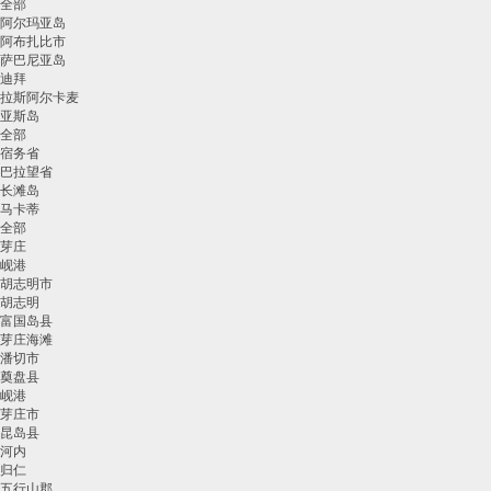
全部
阿尔玛亚岛
阿布扎比市
萨巴尼亚岛
迪拜
拉斯阿尔卡麦
亚斯岛
全部
宿务省
巴拉望省
长滩岛
马卡蒂
全部
芽庄
岘港
胡志明市
胡志明
富国岛县
芽庄海滩
潘切市
奠盘县
岘港
芽庄市
昆岛县
河内
归仁
五行山郡