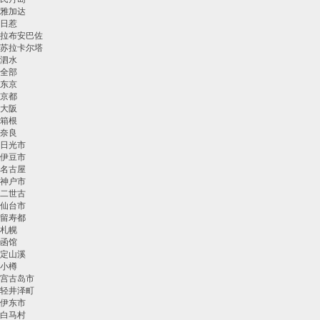
雅加达
日惹
拉布安巴佐
苏拉卡尔塔
泗水
全部
东京
京都
大阪
箱根
奈良
日光市
伊豆市
名古屋
神户市
二世古
仙台市
留寿都
札幌
函馆
定山溪
小樽
宫古岛市
轻井泽町
伊东市
白马村