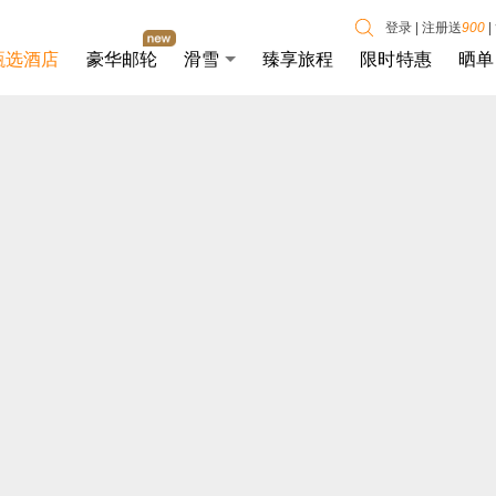
登录
|
注册送
900
|
甄选酒店
豪华邮轮
滑雪
臻享旅程
限时特惠
晒单