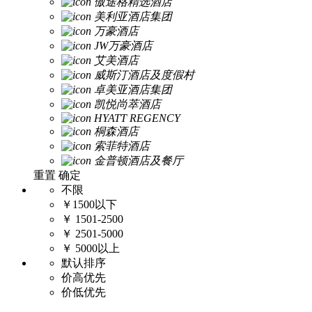
傲途格精选酒店
美利亚酒店集团
万豪酒店
JW万豪酒店
艾美酒店
威斯汀酒店及度假村
卓美亚酒店集团
凯悦尚萃酒店
HYATT REGENCY
桐森酒店
索菲特酒店
金普顿酒店及餐厅
重置
确定
不限
￥1500以下
￥ 1501-2500
￥ 2501-5000
￥ 5000以上
默认排序
价高优先
价低优先