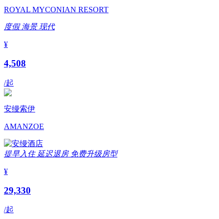
ROYAL MYCONIAN RESORT
度假
海景
现代
¥
4,508
/起
安缦索伊
AMANZOE
提早入住
延迟退房
免费升级房型
¥
29,330
/起