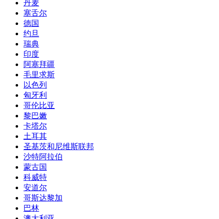
丹麦
塞舌尔
德国
约旦
瑞典
印度
阿塞拜疆
毛里求斯
以色列
匈牙利
哥伦比亚
黎巴嫩
卡塔尔
土耳其
圣基茨和尼维斯联邦
沙特阿拉伯
蒙古国
科威特
安道尔
哥斯达黎加
巴林
澳大利亚