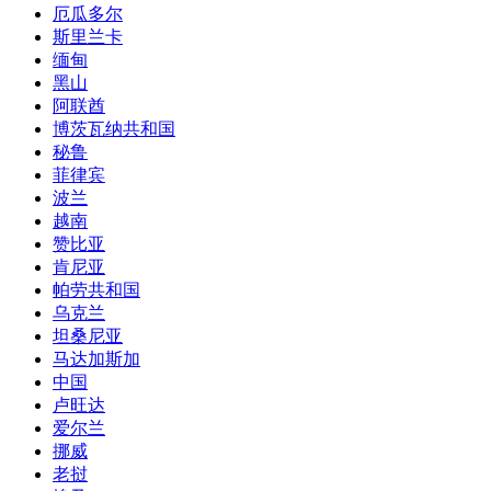
厄瓜多尔
斯里兰卡
缅甸
黑山
阿联酋
博茨瓦纳共和国
秘鲁
菲律宾
波兰
越南
赞比亚
肯尼亚
帕劳共和国
乌克兰
坦桑尼亚
马达加斯加
中国
卢旺达
爱尔兰
挪威
老挝