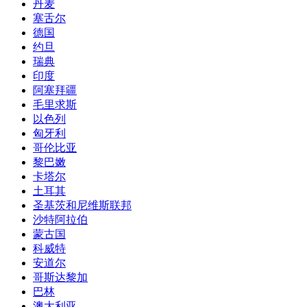
丹麦
塞舌尔
德国
约旦
瑞典
印度
阿塞拜疆
毛里求斯
以色列
匈牙利
哥伦比亚
黎巴嫩
卡塔尔
土耳其
圣基茨和尼维斯联邦
沙特阿拉伯
蒙古国
科威特
安道尔
哥斯达黎加
巴林
澳大利亚