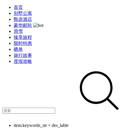
首页
别墅公寓
甄选酒店
豪华邮轮
滑雪
臻享旅程
限时特惠
晒单
旅行故事
度假攻略
item.keywords_str + des_lable