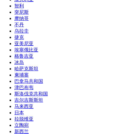
智利
突尼斯
摩纳哥
不丹
乌拉圭
捷克
亚美尼亚
埃塞俄比亚
格鲁吉亚
冰岛
哈萨克斯坦
柬埔寨
巴拿马共和国
津巴布韦
斯洛伐克共和国
吉尔吉斯斯坦
马来西亚
日本
拉脱维亚
立陶宛
新西兰