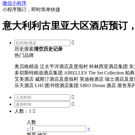
微信小程序
小程序预订，即时简单快捷
意大利利古里亚大区酒店预订

历史搜索
清空历史记录
热门品牌
奥贝格精选
泛太平洋酒店及度假村
科林西亚酒店集团
东
多切斯特精选酒店集团
AIRELLES
The Set Collection
柏典
艾美酒店
威斯汀酒店及度假村
英迪格酒店
瑞士酒店及度
乐天酒店
LHC图书馆酒店集团
SIRO
Dream 酒店
屋舍系


人数：1

人数
−
+
重置
确定