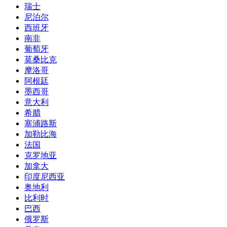
瑞士
尼泊尔
西班牙
南非
葡萄牙
莫桑比克
摩洛哥
阿根廷
墨西哥
意大利
希腊
塞浦路斯
加勒比海
法国
克罗地亚
加拿大
印度尼西亚
奥地利
比利时
巴西
俄罗斯