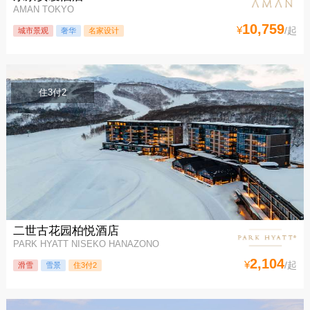
AMAN TOKYO
10,759
¥
/起
城市景观
奢华
名家设计
住3付2
二世古花园柏悦酒店
PARK HYATT NISEKO HANAZONO
2,104
¥
/起
滑雪
雪景
住3付2