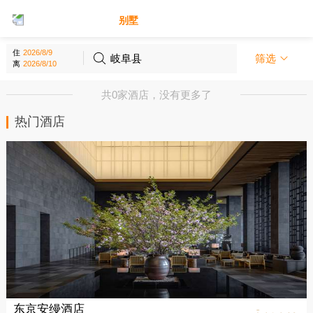
别墅
酒店
住
岐阜县
筛选
离
共0家酒店，没有更多了
热门酒店
东京安缦酒店