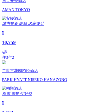
东京安缦酒店
AMAN TOKYO
城市景观
奢华
名家设计
¥
10,759
/起
住3付2
二世古花园柏悦酒店
PARK HYATT NISEKO HANAZONO
滑雪
雪景
住3付2
¥