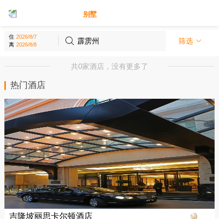
别墅
酒店
住
霹雳州
筛选
离
共0家酒店，没有更多了
热门酒店
吉隆坡丽思卡尔顿酒店