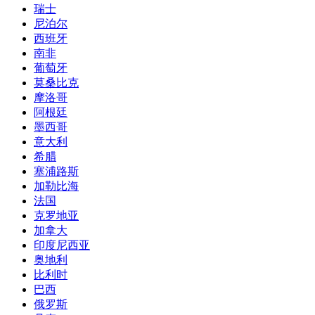
瑞士
尼泊尔
西班牙
南非
葡萄牙
莫桑比克
摩洛哥
阿根廷
墨西哥
意大利
希腊
塞浦路斯
加勒比海
法国
克罗地亚
加拿大
印度尼西亚
奥地利
比利时
巴西
俄罗斯