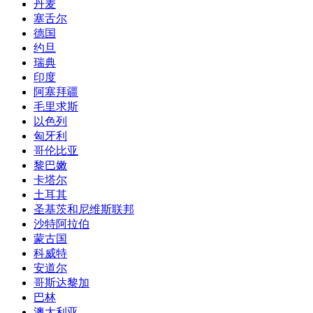
丹麦
塞舌尔
德国
约旦
瑞典
印度
阿塞拜疆
毛里求斯
以色列
匈牙利
哥伦比亚
黎巴嫩
卡塔尔
土耳其
圣基茨和尼维斯联邦
沙特阿拉伯
蒙古国
科威特
安道尔
哥斯达黎加
巴林
澳大利亚