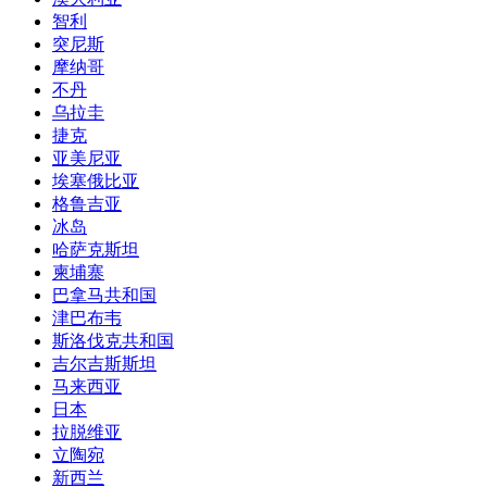
智利
突尼斯
摩纳哥
不丹
乌拉圭
捷克
亚美尼亚
埃塞俄比亚
格鲁吉亚
冰岛
哈萨克斯坦
柬埔寨
巴拿马共和国
津巴布韦
斯洛伐克共和国
吉尔吉斯斯坦
马来西亚
日本
拉脱维亚
立陶宛
新西兰