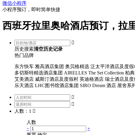
微信小程序
小程序预订，即时简单快捷
西班牙拉里奥哈酒店预订，拉

历史搜索
清空历史记录
热门品牌
东方快车
雅高酒店集团
奥贝格精选
泛太平洋酒店及度假
多切斯特精选酒店集团
AIRELLES
The Set Collection
柏典
艾美酒店
威斯汀酒店及度假村
英迪格酒店
瑞士酒店及度
乐天酒店
LHC图书馆酒店集团
SIRO
Dream 酒店
屋舍系


人数：1

人数
−
+
重置
确定