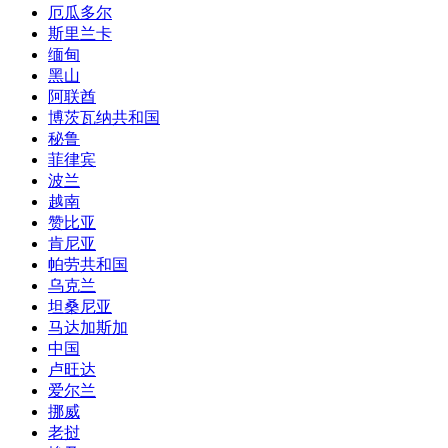
厄瓜多尔
斯里兰卡
缅甸
黑山
阿联酋
博茨瓦纳共和国
秘鲁
菲律宾
波兰
越南
赞比亚
肯尼亚
帕劳共和国
乌克兰
坦桑尼亚
马达加斯加
中国
卢旺达
爱尔兰
挪威
老挝