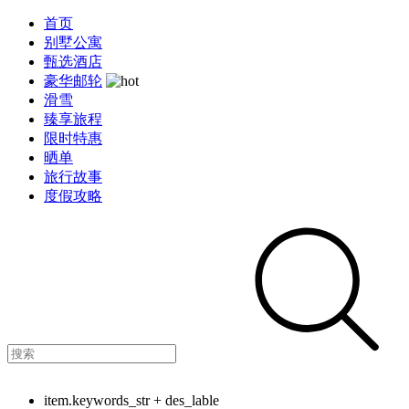
首页
别墅公寓
甄选酒店
豪华邮轮
滑雪
臻享旅程
限时特惠
晒单
旅行故事
度假攻略
item.keywords_str + des_lable