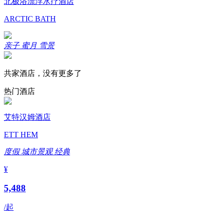
北极浴漂浮水疗酒店
ARCTIC BATH
亲子
蜜月
雪景
共家酒店，没有更多了
热门酒店
艾特汉姆酒店
ETT HEM
度假
城市景观
经典
¥
5,488
/起