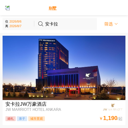
别墅
酒店
住
安卡拉
筛选
离
安卡拉JW万豪酒店
JW MARRIOTT HOTEL ANKARA
1,190
￥
/起
婚礼
亲子
城市景观