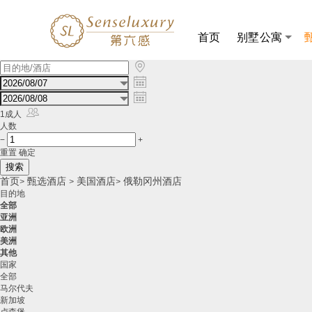
首页
别墅公寓

美
国

俄

勒

冈
1成人
州
人数
酒
−
+
店
重置
确定
预
订，
首页
甄选酒店
美国酒店
俄勒冈州酒店
>
>
>
俄
目的地
勒
全部
冈
亚洲
州
欧洲
酒
美洲
店
其他
推
国家
荐，
全部
俄
马尔代夫
勒
新加坡
冈