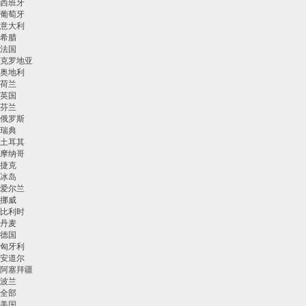
西班牙
葡萄牙
意大利
希腊
法国
克罗地亚
奥地利
荷兰
英国
芬兰
俄罗斯
瑞典
土耳其
摩纳哥
捷克
冰岛
爱尔兰
挪威
比利时
丹麦
德国
匈牙利
安道尔
阿塞拜疆
波兰
全部
美国