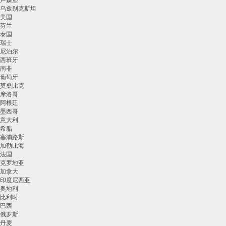
卢森堡
州
乌兹别克斯坦
酒
美国
店
芬兰
价
泰国
格
瑞士
查
尼泊尔
询
西班牙
南非
葡萄牙
莫桑比克
摩洛哥
阿根廷
墨西哥
意大利
希腊
塞浦路斯
加勒比海
法国
克罗地亚
加拿大
印度尼西亚
奥地利
比利时
巴西
俄罗斯
丹麦