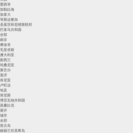
墨西哥
加勒比海
加拿大
哥斯达黎加
圣基茨和尼维斯联邦
巴拿马共和国
全部
南非
摩洛哥
毛里求斯
澳大利亚
新西兰
坦桑尼亚
塞舌尔
斐济
肯尼亚
卢旺达
埃及
突尼斯
博茨瓦纳共和国
莫桑比克
展开
城市
全部
笛古岛
姬丽兰坎芙希岛