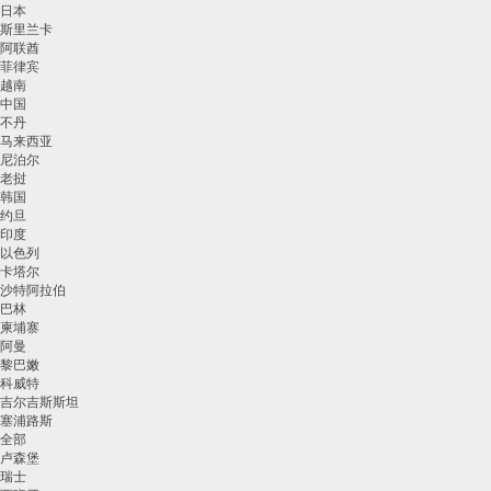
日本
斯里兰卡
阿联酋
菲律宾
越南
中国
不丹
马来西亚
尼泊尔
老挝
韩国
约旦
印度
以色列
卡塔尔
沙特阿拉伯
巴林
柬埔寨
阿曼
黎巴嫩
科威特
吉尔吉斯斯坦
塞浦路斯
全部
卢森堡
瑞士