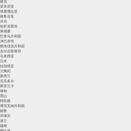
捷克
亚美尼亚
埃塞俄比亚
格鲁吉亚
冰岛
哈萨克斯坦
柬埔寨
巴拿马共和国
津巴布韦
斯洛伐克共和国
吉尔吉斯斯坦
马来西亚
日本
拉脱维亚
立陶宛
新西兰
厄瓜多尔
斯里兰卡
缅甸
黑山
阿联酋
博茨瓦纳共和国
秘鲁
菲律宾
波兰
越南
赞比亚