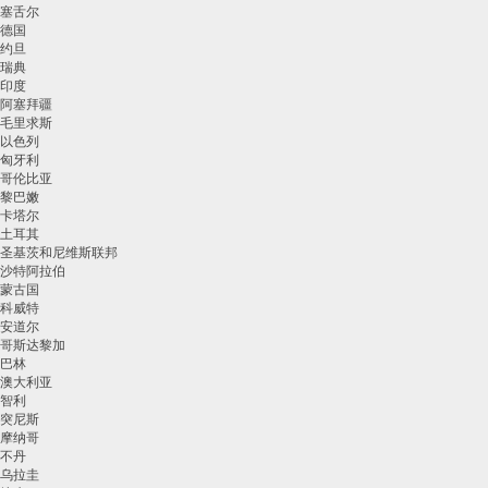
塞舌尔
德国
约旦
瑞典
印度
阿塞拜疆
毛里求斯
以色列
匈牙利
哥伦比亚
黎巴嫩
卡塔尔
土耳其
圣基茨和尼维斯联邦
沙特阿拉伯
蒙古国
科威特
安道尔
哥斯达黎加
巴林
澳大利亚
智利
突尼斯
摩纳哥
不丹
乌拉圭