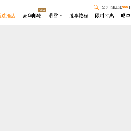
登录
|
注册送
900
|
甄选酒店
豪华邮轮
滑雪
臻享旅程
限时特惠
晒单