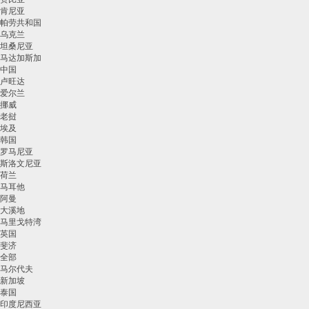
肯尼亚
帕劳共和国
乌克兰
坦桑尼亚
马达加斯加
中国
卢旺达
爱尔兰
挪威
老挝
埃及
韩国
罗马尼亚
斯洛文尼亚
荷兰
马耳他
阿曼
大溪地
马里戈特湾
英国
斐济
全部
马尔代夫
新加坡
泰国
印度尼西亚