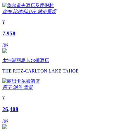
度假
比佛利山庄
城市景观
¥
7,958
/起
太浩湖丽思卡尔顿酒店
THE RITZ-CARLTON LAKE TAHOE
亲子
湖景
雪景
¥
26,408
/起