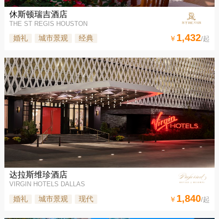
休斯顿瑞吉酒店
THE ST REGIS HOUSTON
1,432
婚礼
城市景观
经典
￥
/起
达拉斯维珍酒店
VIRGIN HOTELS DALLAS
1,840
婚礼
城市景观
现代
￥
/起