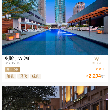
奥斯汀 W 酒店
W AUSTIN
更多
连住优惠
2,294
婚礼
现代
经典
￥
/起