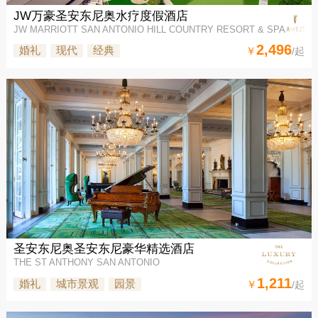
JW万豪圣安东尼奥水疗度假酒店
JW MARRIOTT SAN ANTONIO HILL COUNTRY RESORT & SPA
2,496
婚礼
现代
经典
￥
/起
圣安东尼奥圣安东尼豪华精选酒店
THE ST ANTHONY SAN ANTONIO
1,211
婚礼
城市景观
园景
￥
/起