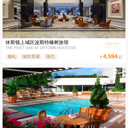
休斯顿上城区波斯特橡树旅馆
THE POST OAK AT UPTOWN HOUSTON
4,594
婚礼
城市景观
现代
￥
/起