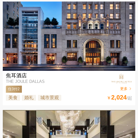
焦耳酒店
THE JOULE DALLAS
更多
住3付2
2,024
美食
婚礼
城市景观
￥
/起