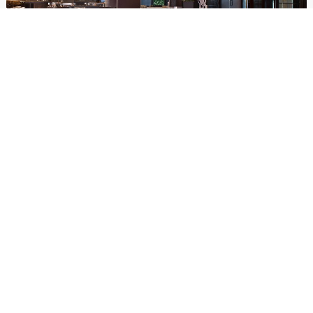
达拉斯市中心万豪酒店
DALLAS MARRIOTT DOWNTOWN
更多
连住优惠
额外消费抵扣
1,820
婚礼
现代
经典
￥
/起
奥贝格精选
四季酒店
瑰丽酒店
不限
￥1500以下
瑞吉酒店
丽思卡尔顿酒店
默认排序
费尔蒙酒店及度假村集
￥ 1501-2500
团
价高优先
￥ 2501-5000
价低优先
￥ 5000以上
重置
确定