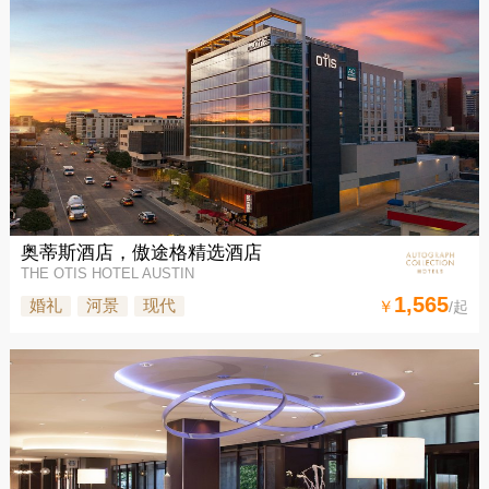
奥蒂斯酒店，傲途格精选酒店
THE OTIS HOTEL AUSTIN
1,565
婚礼
河景
现代
￥
/起