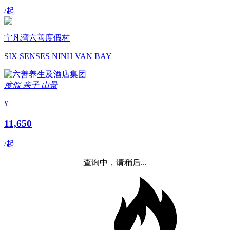
/起
宁凡湾六善度假村
SIX SENSES NINH VAN BAY
度假
亲子
山景
¥
11,650
/起
查询中，请稍后...