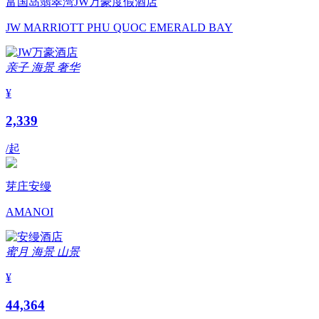
富国岛翡翠湾JW万豪度假酒店
JW MARRIOTT PHU QUOC EMERALD BAY
亲子
海景
奢华
¥
2,339
/起
芽庄安缦
AMANOI
蜜月
海景
山景
¥
44,364