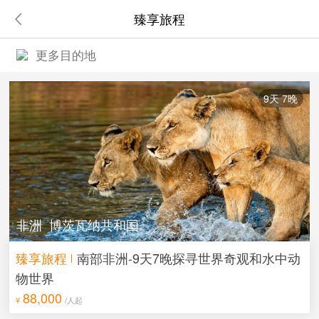
臻享旅程
9天 7晚
非洲 博茨瓦纳共和国
臻享旅程
南部非洲-9天7晚探寻世界奇观和水中动
物世界
88,000
¥
/人起