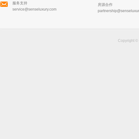
服务支持
房源合作
service@senseluxury.com
partnership@senseluxu
Copyright ©