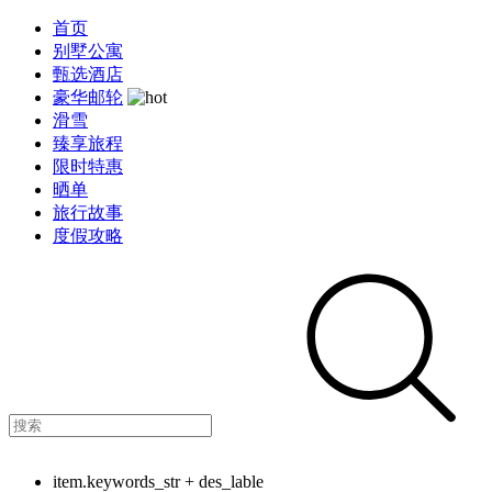
首页
别墅公寓
甄选酒店
豪华邮轮
滑雪
臻享旅程
限时特惠
晒单
旅行故事
度假攻略
item.keywords_str + des_lable