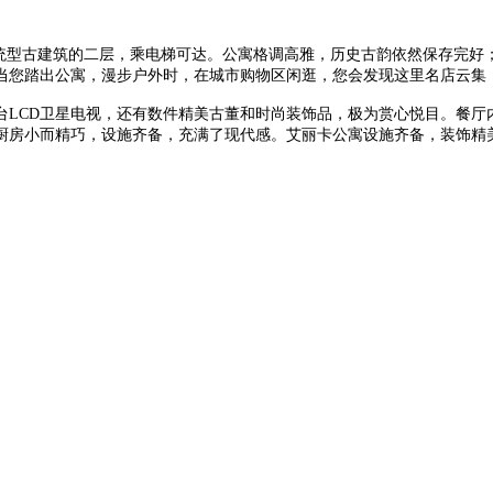
传统型古建筑的二层，乘电梯可达。公寓格调高雅，历史古韵依然保存完好
当您踏出公寓，漫步户外时，在城市购物区闲逛，您会发现这里名店云集
台LCD卫星电视，还有数件精美古董和时尚装饰品，极为赏心悦目。餐厅
厨房小而精巧，设施齐备，充满了现代感。艾丽卡公寓设施齐备，装饰精