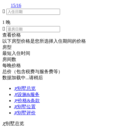
15/16

1 晚

查看价格
以下房型价格是您所选择入住期间的价格
房型
最短入住时间
房间数
每晚价格
总价（包含税费与服务费等）
数据加载中...请稍后
ጄ
别墅总览
ጆ
设施&服务
ጅ
价格&条款
ጂ
别墅位置
ጃ
别墅评价
ጄ
别墅总览