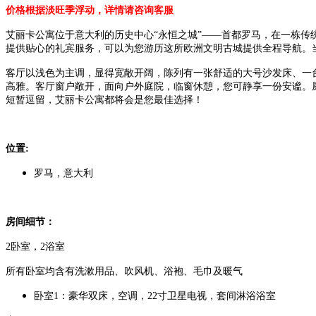
价格根据淡旺季浮动，详情请咨询客服
艾丽卡公寓位于意大利的历史中心“永恒之城”——首都罗马，在一栋
提供贴心的礼宾服务，可以为您游历这所欧洲文明古城提供全程导航。
客厅以浅色为主调，显得宽敞开阔，陈列有一张舒适的大号沙发床、一
高雅。客厅窗户敞开，面向户外庭院，临窗休憩，您可静享一份安谧。
短暂逗留，艾丽卡公寓都将会是您最佳选择！
位置:
罗马，意大利
房间细节：
2卧室，2浴室
所有卧室均含有洗漱用品、吹风机、浴袍、毛巾及暖气
卧室1：豪华双床，空调，22寸卫星电视，套间淋浴浴室