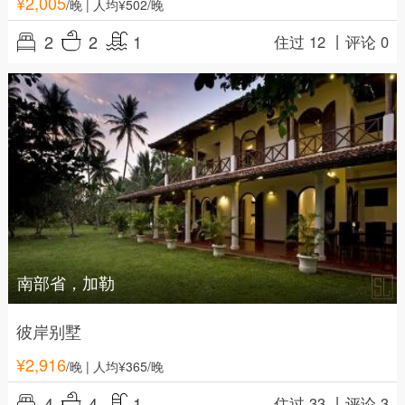
¥
2,005
/晚
| 人均¥502/晚
2
2
1
住过 12 丨
评论 0
南部省，加勒
彼岸别墅
¥
2,916
/晚
| 人均¥365/晚
4
4
1
住过 33 丨
评论 3