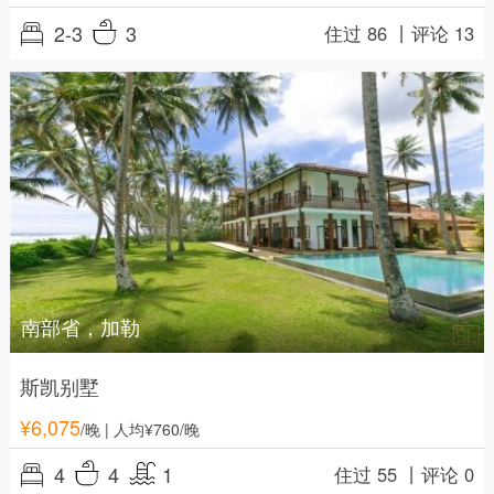
2-3
3
住过 86 丨
评论 13
南部省，加勒
斯凯别墅
¥
6,075
/晚
| 人均¥760/晚
4
4
1
住过 55 丨
评论 0