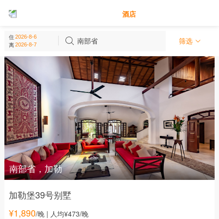
别墅
酒店
南部省 - 斯里兰卡
住
(
15
个)
南部省
筛选
离
南部省，加勒
加勒堡39号别墅
¥
1,890
/晚
| 人均¥473/晚