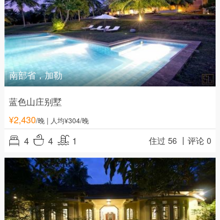
南部省，加勒
蓝色山庄别墅
¥
2,430
/晚
| 人均¥304/晚
4
4
1
住过 56 丨
评论 0