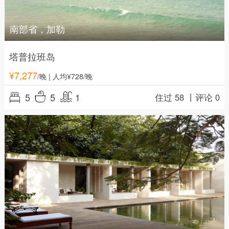
南部省，加勒
塔普拉班岛
¥
7,277
/晚
| 人均¥728/晚
5
5
1
住过 58 丨
评论 0