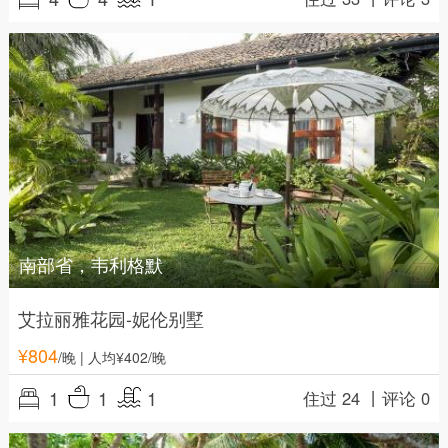
南部省，韦利格默
艾拉丽雅花园-妮伦别墅
¥
804
/晚
| 人均¥402/晚
1
1
1
住过 24 丨
评论 0