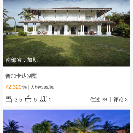
南部省，加勒
普加卡达别墅
¥
2,329
/晚
| 人均¥389/晚
3-5
5
1
住过 29 丨
评论 3