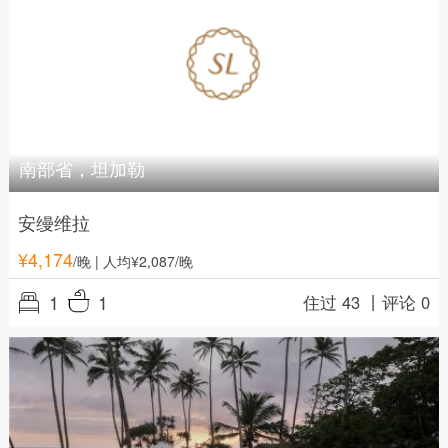
南部省，坦加勒
安缦维拉
¥
4,174
/晚
| 人均¥2,087/晚
1
1
住过 43 丨
评论 0