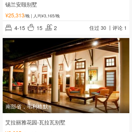
锡兰安颐别墅
¥
25,313
/晚
| 人均¥3,165/晚
4-15
15
2
住过 30 丨
评论 1
南部省，韦利格默
艾拉丽雅花园-瓦拉瓦别墅