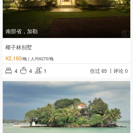
南部省，加勒
椰子林别墅
¥
2,160
/晚
| 人均¥270/晚
4
4
1
住过 65 丨
评论 0