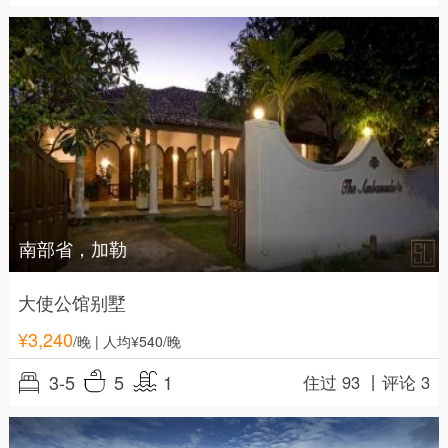
南部省，加勒
大使公馆别墅
¥
3,240
/晚
| 人均¥540/晚
3-5
5
1
住过 93 丨
评论 3