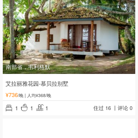
南部省，韦利格默
艾拉丽雅花园-慕贝拉别墅
¥
736
/晚
| 人均¥368/晚
1
1
1
住过 16 丨
评论 0