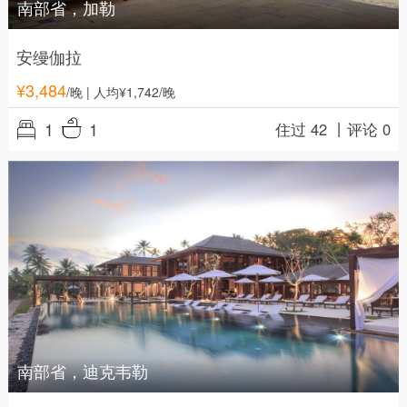
南部省，加勒
安缦伽拉
¥
3,484
/晚
| 人均¥1,742/晚
1
1
住过 42 丨
评论 0
南部省，迪克韦勒