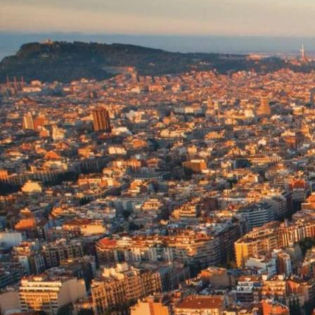
推
荐-
第
六
感
私
享
小
团