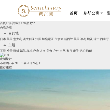
+86
首页
别墅公寓
坦
首页
>
臻享旅程
>
坦桑尼亚
桑
高级筛选
尼
目的地
亚
日本
美国
意大利
澳大利亚
法国
坦桑尼亚
加拿大
新西兰
英国
冰岛
埃及
瑞士
西班牙
自
然
主题
定
不限
滑雪
游猎
婚礼
极地
疗愈
人文
美食
户外
自然
蜜月
亲子
游轮
游艇
制
游
定制旅行
_
不跟团不自助，不要让你费心 >
坦
推荐旅程
桑
尼
亚
自
然
自
由
行
路
线