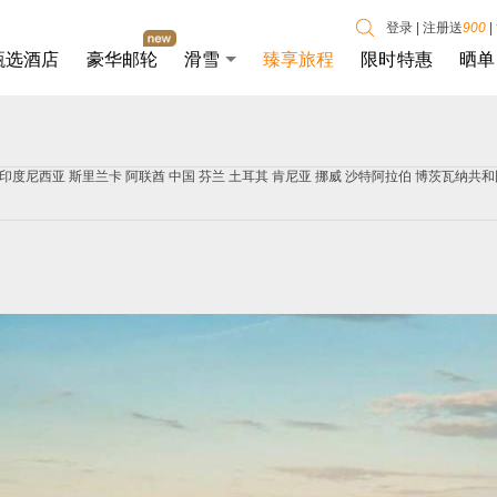
登录
|
注册送
900
|
甄选酒店
豪华邮轮
滑雪
臻享旅程
限时特惠
晒单
印度尼西亚
斯里兰卡
阿联酋
中国
芬兰
土耳其
肯尼亚
挪威
沙特阿拉伯
博茨瓦纳共和