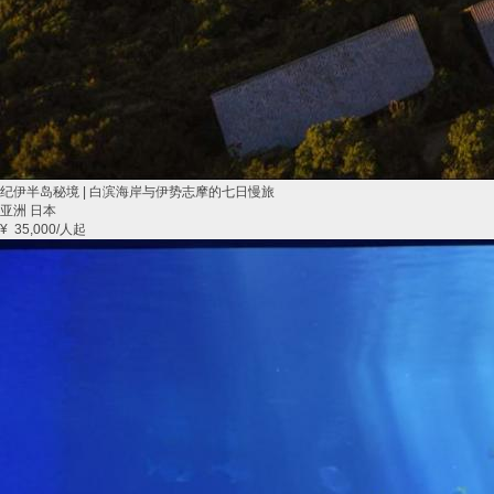
纪伊半岛秘境 | 白滨海岸与伊势志摩的七日慢旅
亚洲 日本
¥
35,000
/人起