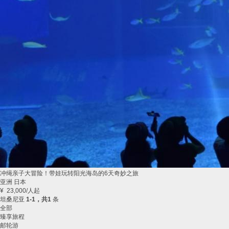
冲绳亲子大冒险！带娃玩转阳光海岛的6天奇妙之旅
亚洲 日本
¥
23,000
/人起
坦桑尼亚
1-1，共1
条
全部
臻享旅程
邮轮游