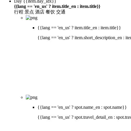
Day
{{item.day_idx}}
{{lang == 'en_us' ? item.title_en : item.title}}
行程
景点
酒店
餐饮
交通
{{lang == 'en_us' ? item.title_en : item.title}}
{{lang == 'en_us' ? item.short_description_en : it
{{lang == 'en_us' ? spot.name_en : spot.name}}
{{lang == 'en_us' ? spot.travel_detail_en : spot.tra