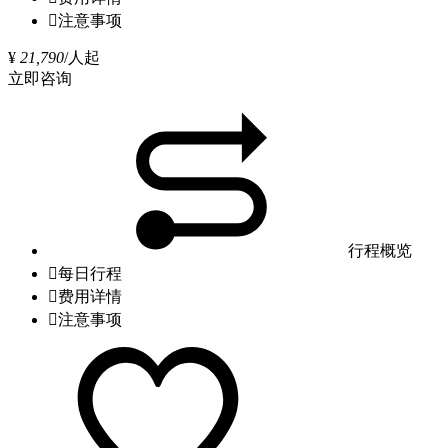

注意事项
¥
21,790
/人起
立即咨询
行程概览

每日行程

费用详情

注意事项