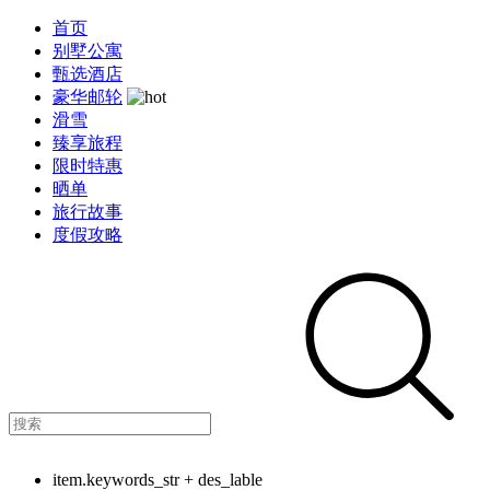
首页
别墅公寓
甄选酒店
豪华邮轮
滑雪
臻享旅程
限时特惠
晒单
旅行故事
度假攻略
item.keywords_str + des_lable