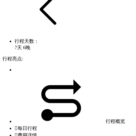
行程天数：
7天 6晚
行程亮点:
行程概览

每日行程

费用详情