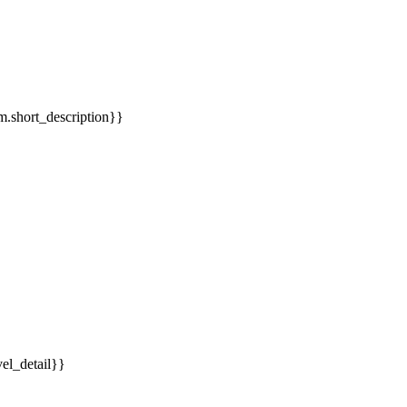
em.short_description}}
vel_detail}}