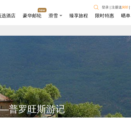
登录
|
注册送
900
|
甄选酒店
豪华邮轮
滑雪
臻享旅程
限时特惠
晒单
—普罗旺斯游记