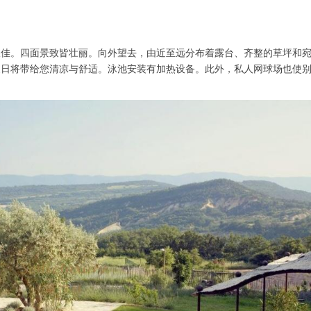
极佳。四面景致皆壮丽。向外望去，由近至远分布着露台、齐整的草坪和
夏日将带给您清凉与舒适。泳池安装有加热设备。此外，私人网球场也使