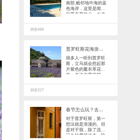
南部,毗邻地中海的蓝
色海岸，这里是闻名
的薰衣草故乡，大片
大片随处可见的紫色
花田是普罗旺斯的最
浏览486
佳代表。
一
普罗旺斯花海游览路线
很多人一听到普罗旺
斯，立马就会想起那
片紫色的薰衣草花
海。也许你早就想
去，但是对于具体行
程还是心存疑虑。今
浏览327
天我们就来为大家解
疑答惑，让大家彻底
了解普罗旺斯！
春节怎么玩？去浪漫的普罗旺斯度假
对于普罗旺斯，第一
想法就是浪漫的。但
是对于我，除了流传
已久的爱情传奇，除