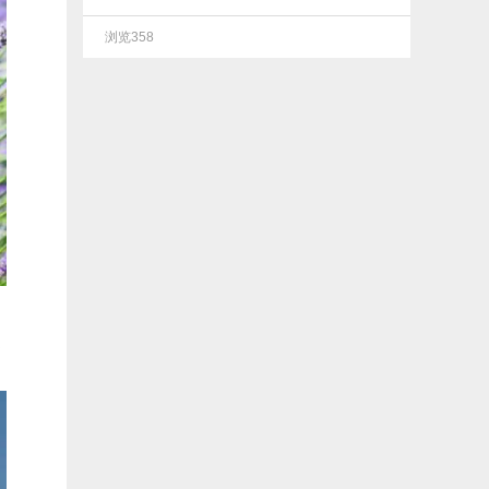
了巍峨的城堡，古朴
的木屋，肃穆的教
浏览358
堂，普罗旺斯还有这
片罗纳河流过的法兰
西丘陵地带。这里有
着回味久远的中世纪
山庄和街边舒适的小
咖啡馆。普罗旺斯已
经不是一个单纯的地
名，更代表了一种简
单、惬
是