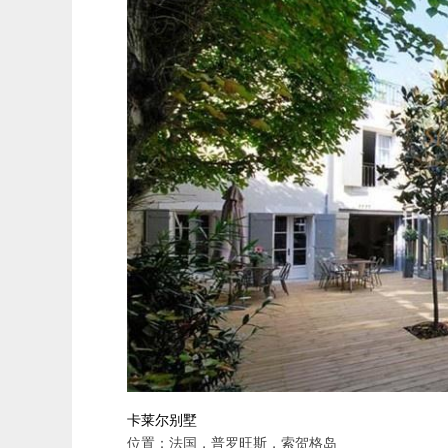
卡莱尔别墅
位置：法国，普罗旺斯，索贺格岛