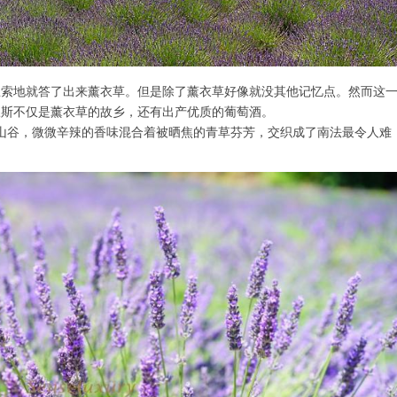
思索地就答了出来薰衣草。但是除了薰衣草好像就没其他记忆点。然而这
旺斯不仅是薰衣草的故乡，还有出产优质的葡萄酒。
的山谷，微微辛辣的香味混合着被晒焦的青草芬芳，交织成了南法最令人难