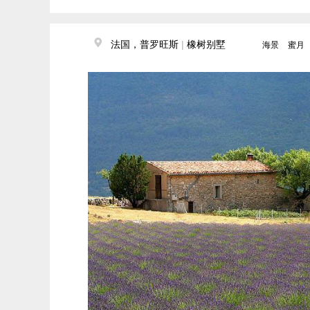
法国，普罗旺斯
|
橡树别墅
海景
蜜月