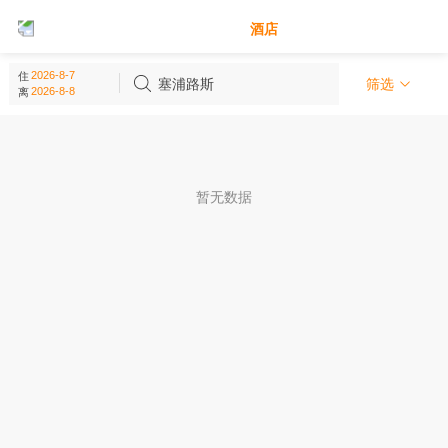
别墅
酒店
塞浦路斯 - 亚洲
住
(
0
个)
塞浦路斯
筛选
离
暂无数据