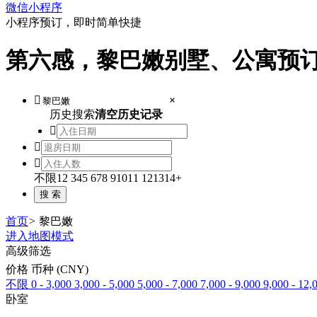
微信小程序
小程序预订，即时简单快捷
第六感，黎巴嫩别墅、公寓预

×
历史搜索
清空历史记录



不限
1
2
3
4
5
6
7
8
9
10
11
12
13
14+
首页
>
黎巴嫩
进入地图模式
高级筛选
价格 币种 (CNY)
不限
0 - 3,000
3,000 - 5,000
5,000 - 7,000
7,000 - 9,000
9,000 - 12,
卧室