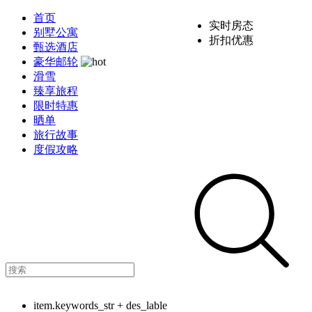
首页
实时房态
别墅公寓
折扣优惠
甄选酒店
豪华邮轮
滑雪
臻享旅程
限时特惠
晒单
旅行故事
度假攻略
item.keywords_str + des_lable