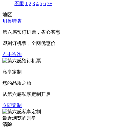
不限
1
2
3
4
5
6
7+
地区
贝鲁特省
第六感预订机票，
省心实惠
即刻订机票，全网优惠价
点击咨询
私享定制
您的品质之旅
从第六感私享定制开启
立即定制
最近浏览的别墅
清除