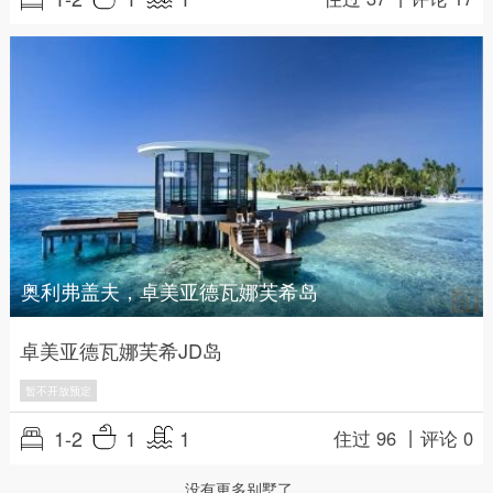
奥利弗盖夫，卓美亚德瓦娜芙希岛
卓美亚德瓦娜芙希JD岛
暂不开放预定
1-2
1
1
住过 96 丨
评论 0
没有更多别墅了。