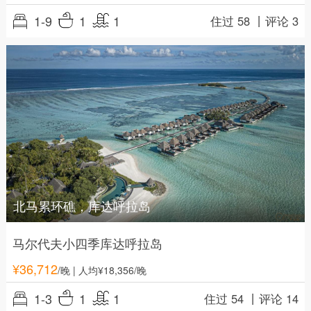
1-9
1
1
住过 58 丨
评论 3
北马累环礁，库达呼拉岛
马尔代夫小四季库达呼拉岛
¥
36,712
/晚
| 人均¥18,356/晚
1-3
1
1
住过 54 丨
评论 14