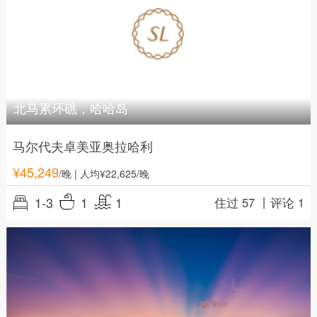
北马累环礁，哈哈岛
马尔代夫卓美亚奥拉哈利
¥
45,249
/晚
| 人均¥22,625/晚
1-3
1
1
住过 57 丨
评论 1