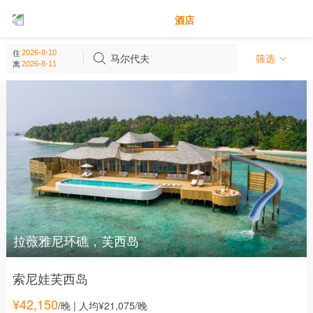
别墅
酒店
马尔代夫 - 亚洲
住
(
12
个)
马尔代夫
筛选
离
拉薇雅尼环礁，芙西岛
索尼娃芙西岛
¥
42,150
/晚
| 人均¥21,075/晚