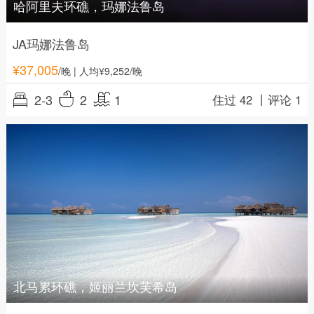
哈阿里夫环礁，玛娜法鲁岛
JA玛娜法鲁岛
¥
37,005
/晚
| 人均¥9,252/晚
2-3
2
1
住过 42 丨
评论 1
北马累环礁，姬丽兰坎芙希岛