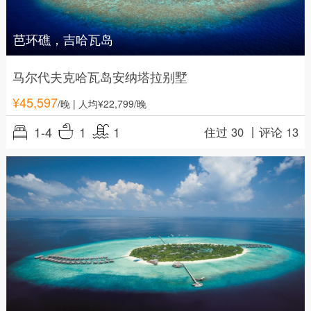
芭环礁，吉哈瓦岛
马尔代夫克哈瓦岛安纳塔拉别墅
¥
45,597
/晚
| 人均¥22,799/晚
1-4
1
1
住过 30 丨
评论 13