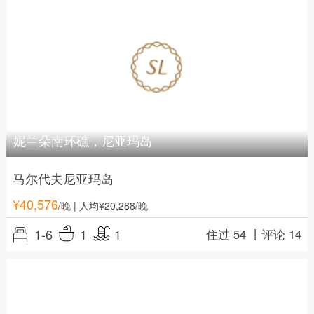
妮兰朵南环礁，尼亚玛岛
马尔代夫尼亚玛岛
¥
40,576
/晚
| 人均¥20,288/晚
1-6
1
1
住过 54 丨
评论 14