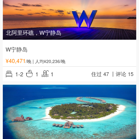
北阿里环礁，W宁静岛
W宁静岛
¥
40,471
/晚
| 人均¥20,236/晚
1-2
1
1
住过 47 丨
评论 15