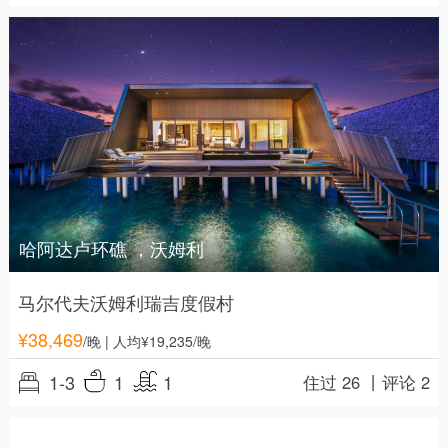
哈阿达卢环礁 ，沃姆利
马尔代夫沃姆利瑞吉度假村
¥
38,469
/晚
| 人均¥19,235/晚
1-3
1
1
住过 26 丨
评论 2