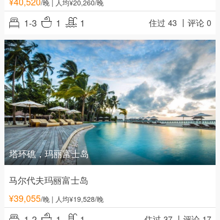
¥
40,520
/晚
| 人均¥20,260/晚
1-3
1
1
住过 43 丨
评论 0
塔环礁，玛丽富士岛
马尔代夫玛丽富士岛
¥
39,055
/晚
| 人均¥19,528/晚
1-2
1
1
住过 37 丨
评论 17