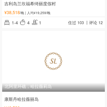
吉利岛兰坎福希绮丽度假村
¥
38,518
/晚
| 人均¥19,259/晚
1-4
4
1
住过 103 丨
评论 12
北阿里环礁，哈拉薇莉岛
康斯丹哈拉薇丽岛