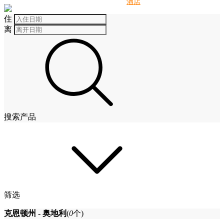
别墅
酒店
住
离
搜索产品
筛选
克恩顿州 - 奥地利
(
0
个)