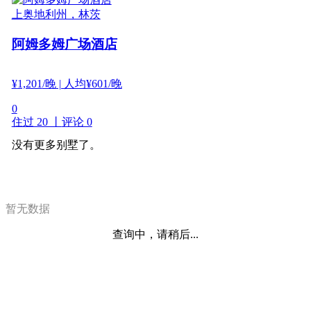
上奥地利州，林茨
阿姆多姆广场酒店
¥
1,201
/晚
| 人均¥601/晚
0
住过 20 丨
评论 0
没有更多别墅了。
暂无数据
查询中，请稍后...