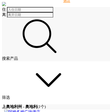
别墅
酒店
住
离
搜索产品
筛选
上奥地利州 - 奥地利
(
1
个)