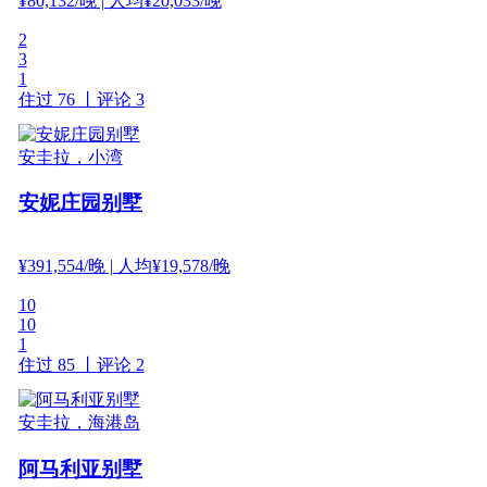
¥
80,132
/晚
| 人均¥20,033/晚
2
3
1
住过 76 丨
评论 3
安圭拉，小湾
安妮庄园别墅
¥
391,554
/晚
| 人均¥19,578/晚
10
10
1
住过 85 丨
评论 2
安圭拉，海港岛
阿马利亚别墅