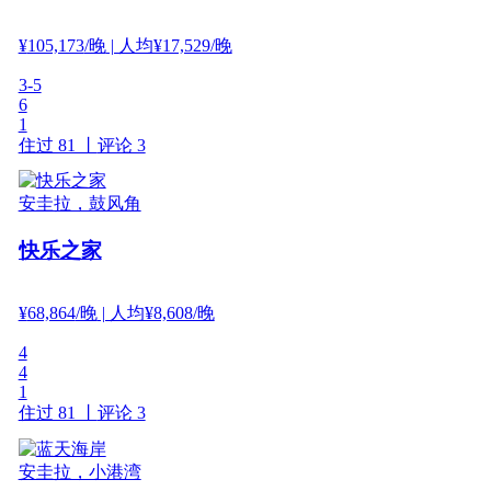
¥
105,173
/晚
| 人均¥17,529/晚
3-5
6
1
住过 81 丨
评论 3
安圭拉，鼓风角
快乐之家
¥
68,864
/晚
| 人均¥8,608/晚
4
4
1
住过 81 丨
评论 3
安圭拉，小港湾