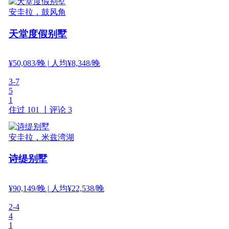
安圭拉，鼓风角
天堂度假别墅
¥
50,083
/晚
| 人均¥8,348/晚
3-7
5
1
住过 101 丨
评论 3
安圭拉，米兹湾湖
诗缇别墅
¥
90,149
/晚
| 人均¥22,538/晚
2-4
4
1