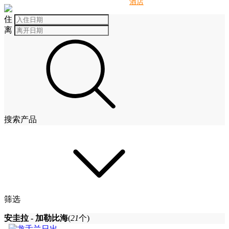
别墅
酒店
住
离
搜索产品
筛选
安圭拉 - 加勒比海
(
21
个)