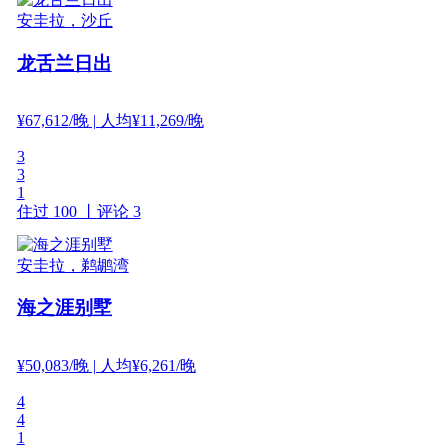
安圭拉，沙丘
龙舌兰日出
¥
67,612
/晚
| 人均¥11,269/晚
3
3
1
住过 100 丨
评论 3
安圭拉，鹈鹕湾
海之涯别墅
¥
50,083
/晚
| 人均¥6,261/晚
4
4
1