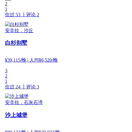
2
1
住过 53 丨
评论 2
安圭拉，沙丘
白杉别墅
¥
39,115
/晚
| 人均¥6,520/晚
3
2
1
住过 24 丨
评论 3
安圭拉，石灰石湾
沙上城堡