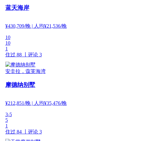
蓝天海岸
¥
430,709
/晚
| 人均¥21,536/晚
10
10
1
住过 88 丨
评论 3
安圭拉，蔻芙海湾
摩德纳别墅
¥
212,851
/晚
| 人均¥35,476/晚
3-5
5
1
住过 84 丨
评论 3