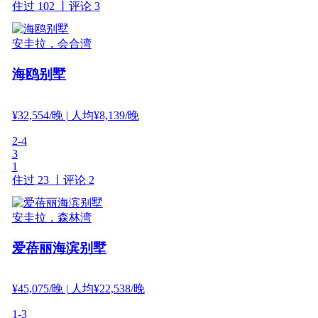
住过 102 丨
评论 3
安圭拉，会合湾
海鸥别墅
¥
32,554
/晚
| 人均¥8,139/晚
2-4
3
1
住过 23 丨
评论 2
安圭拉，森林湾
爱蓓丽海滨别墅
¥
45,075
/晚
| 人均¥22,538/晚
1-3