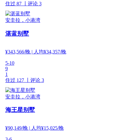
住过 87 丨
评论 3
安圭拉，小港湾
湛蓝别墅
¥
343,566
/晚
| 人均¥34,357/晚
5-10
9
1
住过 127 丨
评论 3
安圭拉，小港湾
海王星别墅
¥
90,149
/晚
| 人均¥15,025/晚
3-6