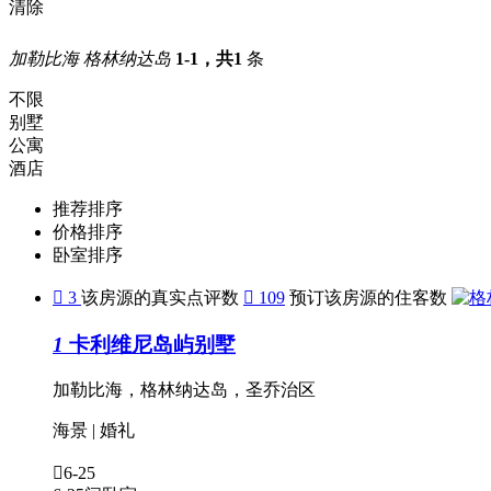
清除
加勒比海 格林纳达岛
1-1，共1
条
不限
别墅
公寓
酒店
推荐排序
价格排序
卧室排序

3
该房源的真实点评数

109
预订该房源的住客数
1
卡利维尼岛屿别墅
加勒比海，格林纳达岛，圣乔治区
海景
|
婚礼

6-25