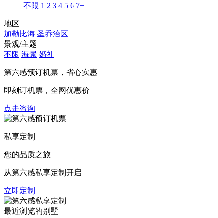
不限
1
2
3
4
5
6
7+
地区
加勒比海
圣乔治区
景观/主题
不限
海景
婚礼
第六感预订机票，
省心实惠
即刻订机票，全网优惠价
点击咨询
私享定制
您的品质之旅
从第六感私享定制开启
立即定制
最近浏览的别墅