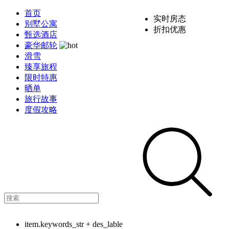
首页
实时房态
别墅公寓
折扣优惠
甄选酒店
豪华邮轮
滑雪
臻享旅程
限时特惠
晒单
旅行故事
度假攻略
item.keywords_str + des_lable