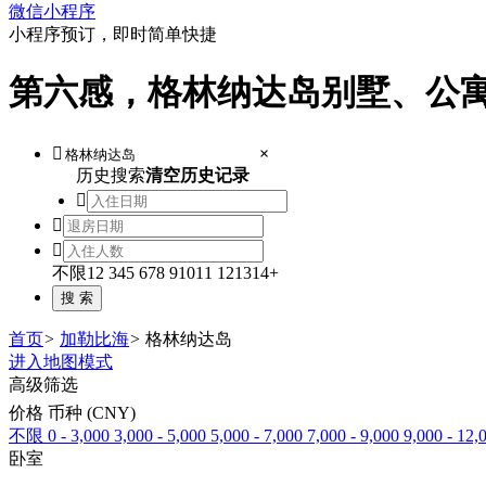
微信小程序
小程序预订，即时简单快捷
第六感，格林纳达岛别墅、公

×
历史搜索
清空历史记录



不限
1
2
3
4
5
6
7
8
9
10
11
12
13
14+
首页
>
加勒比海
>
格林纳达岛
进入地图模式
高级筛选
价格 币种 (CNY)
不限
0 - 3,000
3,000 - 5,000
5,000 - 7,000
7,000 - 9,000
9,000 - 12,
卧室