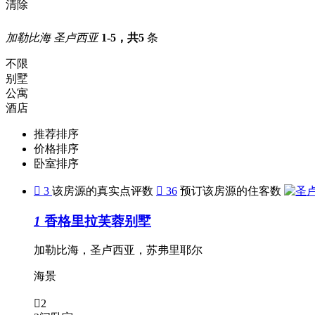
清除
加勒比海 圣卢西亚
1-5，共5
条
不限
别墅
公寓
酒店
推荐排序
价格排序
卧室排序

3
该房源的真实点评数

36
预订该房源的住客数
1
香格里拉芙蓉别墅
加勒比海，圣卢西亚，苏弗里耶尔
海景

2