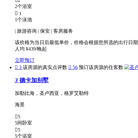

2
2个浴室

1
1个泳池
| 旅游咨询 | 保安 | 客房服务
该价格为当日后最低单价，价格会根据您所选的出行日期
人均 ¥439/晚起
立即预订

3
该房源的真实点评数

56
预订该房源的住客数
3
德卡加别墅
加勒比海，圣卢西亚，格罗艾勒特
海景

5
5间卧室

5
5个浴室