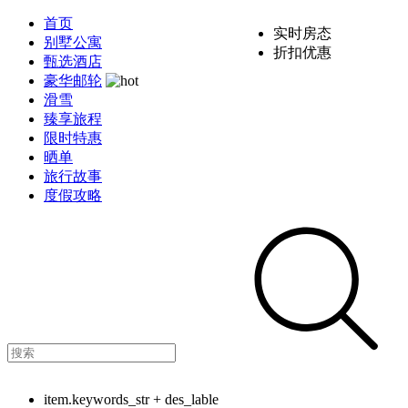
首页
实时房态
别墅公寓
折扣优惠
甄选酒店
豪华邮轮
滑雪
臻享旅程
限时特惠
晒单
旅行故事
度假攻略
item.keywords_str + des_lable