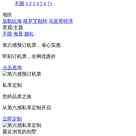
不限
1
2
3
4
5
6
7+
地区
加勒比海
格罗艾勒特
马里哥特湾
景观/主题
不限
海景
婚礼
第六感预订机票，
省心实惠
即刻订机票，全网优惠价
点击咨询
私享定制
您的品质之旅
从第六感私享定制开启
立即定制
最近浏览的别墅