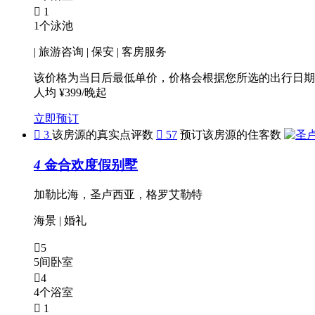

1
1个泳池
| 旅游咨询 | 保安 | 客房服务
该价格为当日后最低单价，价格会根据您所选的出行日期
人均 ¥399/晚起
立即预订

3
该房源的真实点评数

57
预订该房源的住客数
4
金合欢度假别墅
加勒比海，圣卢西亚，格罗艾勒特
海景
|
婚礼

5
5间卧室

4
4个浴室

1