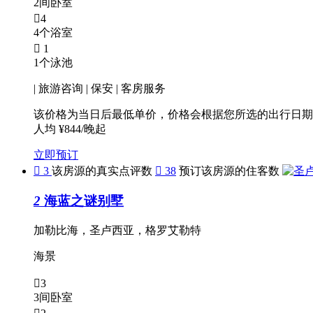
2间卧室

4
4个浴室

1
1个泳池
| 旅游咨询 | 保安 | 客房服务
该价格为当日后最低单价，价格会根据您所选的出行日期
人均 ¥844/晚起
立即预订

3
该房源的真实点评数

38
预订该房源的住客数
2
海蓝之谜别墅
加勒比海，圣卢西亚，格罗艾勒特
海景

3
3间卧室