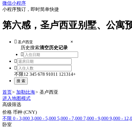
微信小程序
小程序预订，即时简单快捷
第六感，圣卢西亚别墅、公寓

×
历史搜索
清空历史记录



不限
1
2
3
4
5
6
7
8
9
10
11
12
13
14+
首页
>
加勒比海
>
圣卢西亚
进入地图模式
高级筛选
价格 币种 (CNY)
不限
0 - 3,000
3,000 - 5,000
5,000 - 7,000
7,000 - 9,000
9,000 - 12,
卧室