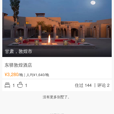
甘肃，敦煌市
东驿敦煌酒店
¥
3,280
/晚
| 人均¥1,640/晚
1
1
住过 144 丨
评论 2
没有更多别墅了。