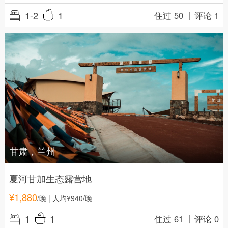
1-2
1
住过 50 丨
评论 1
甘肃，兰州
夏河甘加生态露营地
¥
1,880
/晚
| 人均¥940/晚
1
1
住过 61 丨
评论 0