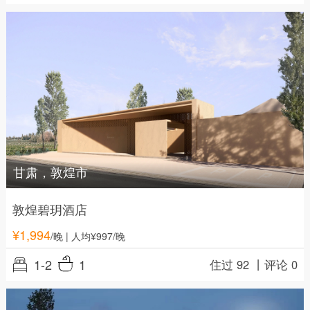
甘肃，敦煌市
敦煌碧玥酒店
¥
1,994
/晚
| 人均¥997/晚
1-2
1
住过 92 丨
评论 0