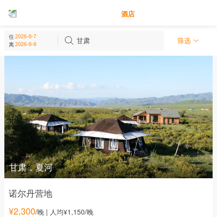
别墅
酒店
甘肃 - 中国
住
(
4
个)
甘肃
筛选
离
甘肃，夏河
诺尔丹营地
¥
2,300
/晚
| 人均¥1,150/晚