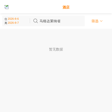
别墅
酒店
马格达莱纳省 - 哥伦比亚
住
(
0
个)
马格达莱纳省
筛选
离
暂无数据