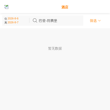
别墅
酒店
巴登-符腾堡 - 德国
住
(
0
个)
巴登-符腾堡
筛选
离
暂无数据