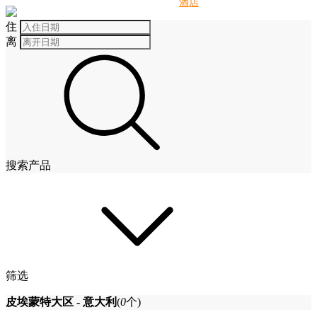
别墅
酒店
住
离
搜索产品
筛选
皮埃蒙特大区 - 意大利
(
0
个)