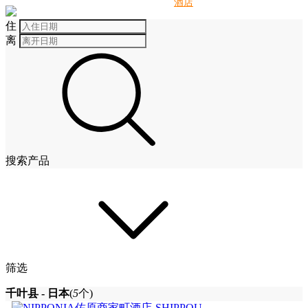
别墅
酒店
住
离
搜索产品
筛选
千叶县 - 日本
(
5
个)