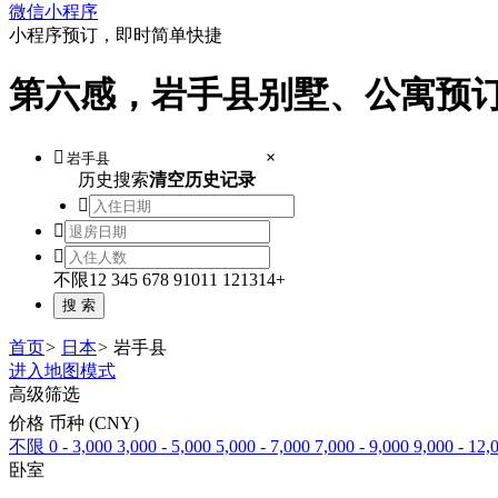
微信小程序
小程序预订，即时简单快捷
第六感，岩手县别墅、公寓预

×
历史搜索
清空历史记录



不限
1
2
3
4
5
6
7
8
9
10
11
12
13
14+
首页
>
日本
>
岩手县
进入地图模式
高级筛选
价格 币种 (CNY)
不限
0 - 3,000
3,000 - 5,000
5,000 - 7,000
7,000 - 9,000
9,000 - 12,
卧室