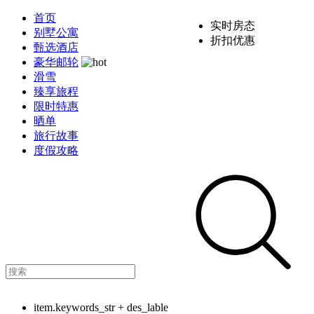
首页
实时房态
别墅公寓
折扣优惠
甄选酒店
豪华邮轮
滑雪
臻享旅程
限时特惠
晒单
旅行故事
度假攻略
item.keywords_str + des_lable