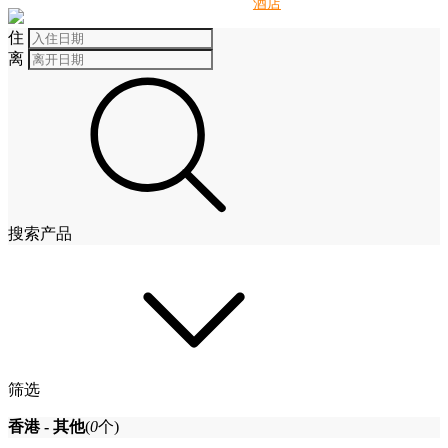
别墅
酒店
住
离
搜索产品
筛选
香港 - 其他
(
0
个)