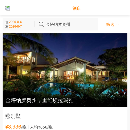
别墅
酒店
金塔纳罗奥州 - 墨西哥
住
(
5
个)
金塔纳罗奥州
筛选
离
金塔纳罗奥州，里维埃拉玛雅
燕别墅
¥
3,936
/晚
| 人均¥656/晚