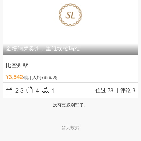
金塔纳罗奥州，里维埃拉玛雅
比空别墅
¥
3,542
/晚
| 人均¥886/晚
2-3
4
1
住过 78 丨
评论 3
没有更多别墅了。
暂无数据