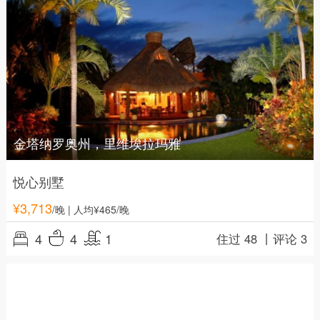
金塔纳罗奥州，里维埃拉玛雅
悦心别墅
¥
3,713
/晚
| 人均¥465/晚
4
4
1
住过 48 丨
评论 3