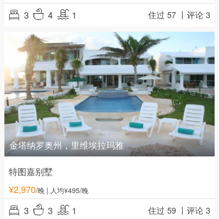
3
4
1
住过 57 丨
评论 3
金塔纳罗奥州，里维埃拉玛雅
特图嘉别墅
¥
2,970
/晚
| 人均¥495/晚
3
3
1
住过 59 丨
评论 3