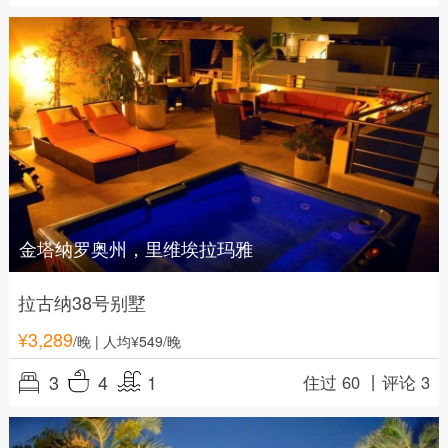
金塔纳罗奥州，里维埃拉玛雅
拉古纳38号别墅
¥
3,289
/晚
| 人均¥549/晚
3
4
1
住过 60 丨
评论 3