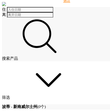
别墅
酒店
住
离
搜索产品
筛选
波蒂 - 新南威尔士州
(
0
个)