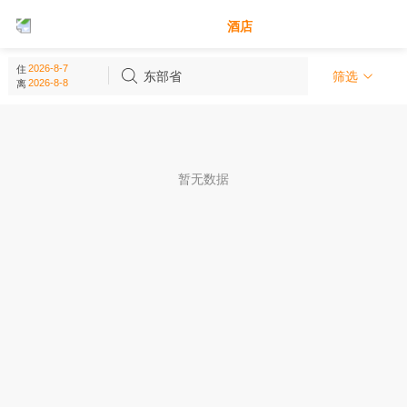
别墅
酒店
东部省 - 沙特阿拉伯
住
(
0
个)
东部省
筛选
离
暂无数据