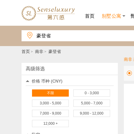
首页
别墅公寓
第
六

感，
豪
登
首页
南非
豪登省
>
>
省
别
南非
墅、
高级筛选
公
寓
预
价格 币种 (CNY)
订
不限
0 - 3,000
3,000 - 5,000
5,000 - 7,000
7,000 - 9,000
9,000 - 12,000
12,000 +