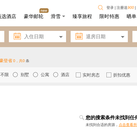
登录
|
注册送
900
|
甄选酒店
豪华邮轮
滑雪
臻享旅程
限时特惠
晒单


 豪登省
0，共0
条
不限
别墅
公寓
酒店
实时房态
折扣优惠
您的搜索条件未找到任
未找到合适的房源，
点击查看所