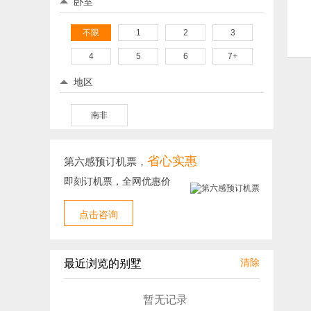
卧室
不限
1
2
3
4
5
6
7+
地区
南非
省心实惠
第六感预订机票，
即刻订机票，全网优惠价
点击咨询
清除
最近浏览的别墅
暂无记录