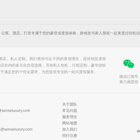
假别墅、公寓、酒店。打造专属于您的豪登省度假体验，静候您与家人朋友一起来度过轻
华酒店、私人定制。我们推崇与众不同的度假理念，提供包括度假
酒店在内的多元化住宿选择，另有私人包机，行程定制，豪华游轮
力于满足您的个性化需求，为您提供专业的一站式度假服务。
微信订阅号
第六感度假
关于团队
@senseluxury.com
常见问题
服务理念
网站地图
ip@senseluxury.com
加入我们
同行注册