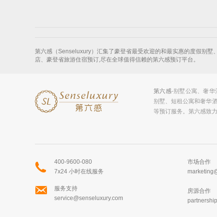
第六感（Senseluxury）汇集了豪登省最受欢迎的和最实惠的度
店、豪登省旅游住宿预订,尽在全球值得信赖的第六感预订平台。
第六感
-别墅公寓、奢
别墅、短租公寓和奢华
等预订服务。第六感致
400-9600-080
市场合作
7x24 小时在线服务
marketing
服务支持
房源合作
service@senseluxury.com
partnersh