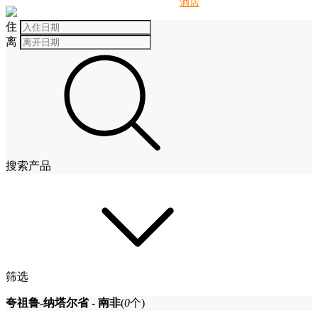
别墅
酒店
住
离
搜索产品
筛选
夸祖鲁-纳塔尔省 - 南非
(
0
个)